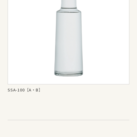
SSA-100［A・B］
SS