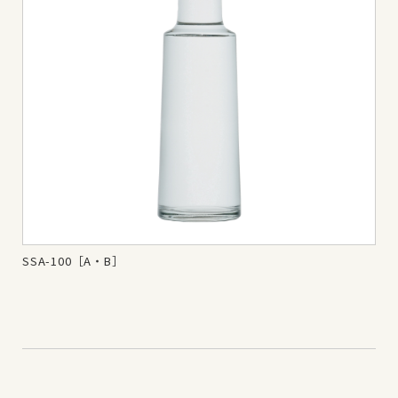
SSA-100［A・B］
SS