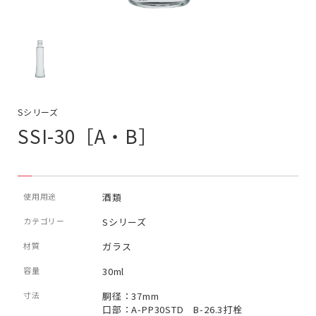
Sシリーズ
SSI-30［A・B］
使用用途
酒類
カテゴリー
Sシリーズ
材質
ガラス
容量
30ml
寸法
胴径：37mm
口部：A-PP30STD B-26.3打栓