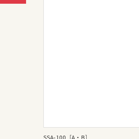
SSA-100［A・B］