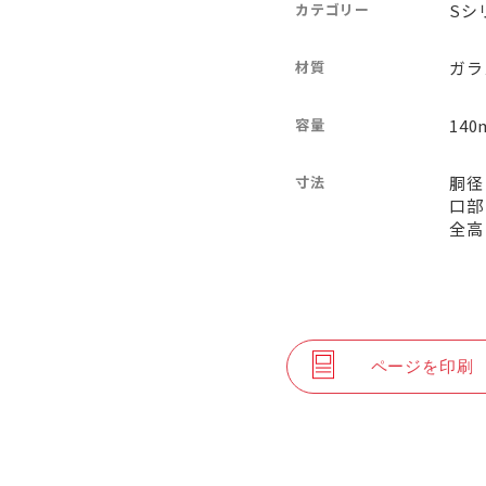
カテゴリー
Sシ
材質
ガラ
容量
140
寸法
胴径
口部
全高
ページを印刷