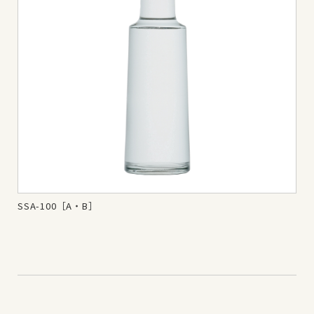
SSA-100［A・B］
SS