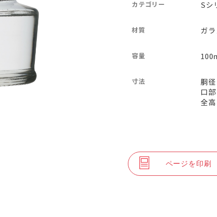
カテゴリー
Sシ
材質
ガラ
容量
100
寸法
胴径：
口部
全高
ページを印刷