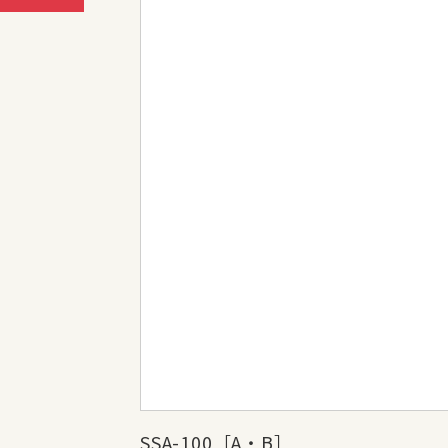
SSA-100［A・B］