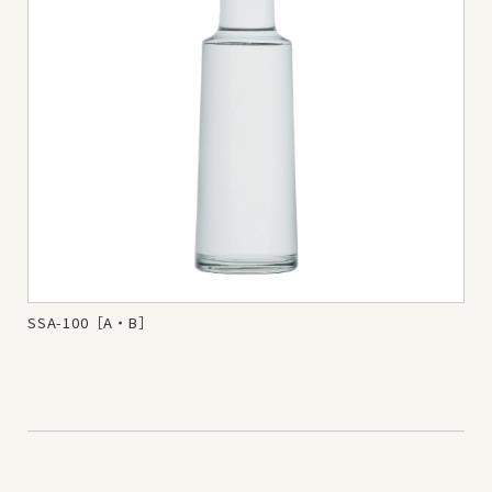
SSA-100［A・B］
SS