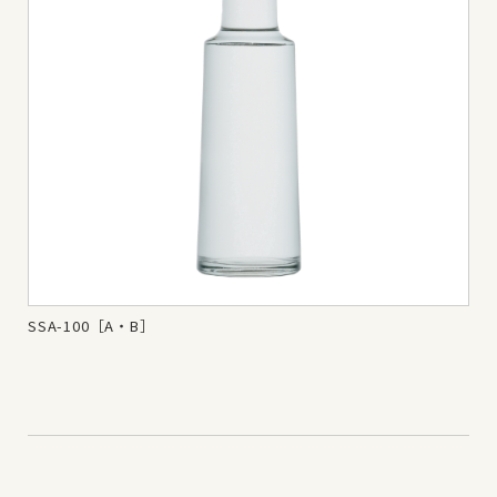
SSA-100［A・B］
SS