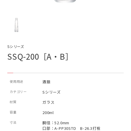
Sシリーズ
SSQ-200［A・B］
使用用途
酒類
カテゴリー
Sシリーズ
材質
ガラス
容量
200ml
寸法
胴径：52.0mm
口部：A-PP30STD B-26.3打栓