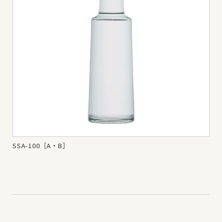
SSA-100［A・B］
SS