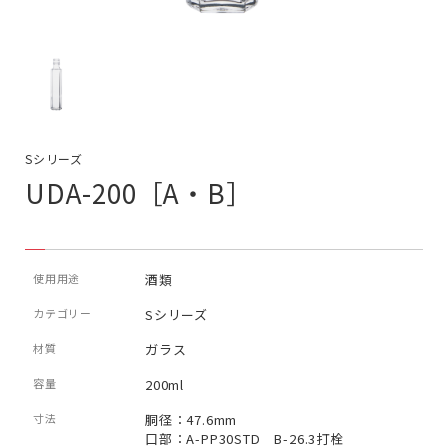
Sシリーズ
UDA-200［A・B］
使用用途
酒類
カテゴリー
Sシリーズ
材質
ガラス
容量
200ml
寸法
胴径：47.6mm
口部：A-PP30STD B-26.3打栓