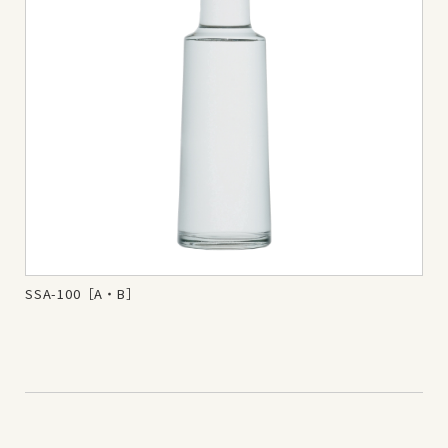
SSA-100［A・B］
SS