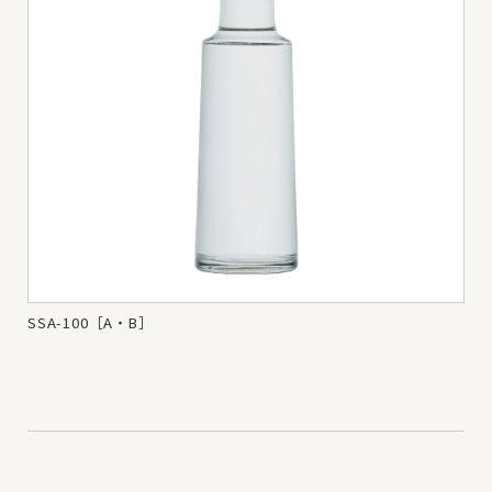
SSA-100［A・B］
SS