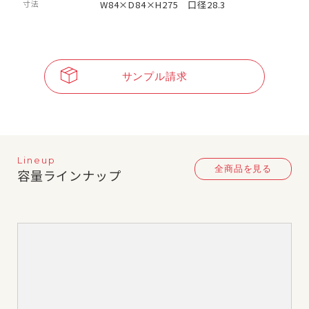
寸法
W84×D84×H275 口径28.3
サンプル請求
Lineup
全商品を見る
容量ラインナップ