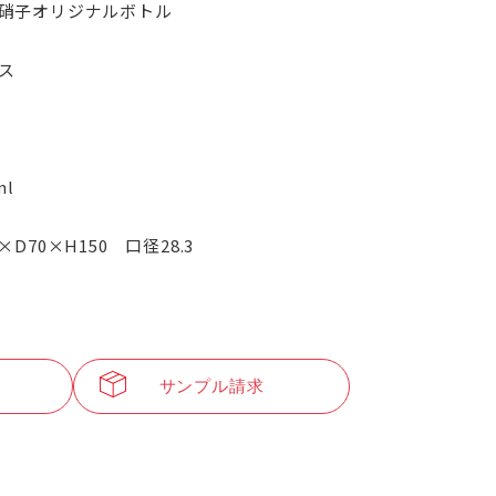
硝子オリジナルボトル
ス
G
ml
×D70×H150 口径28.3
サンプル請求