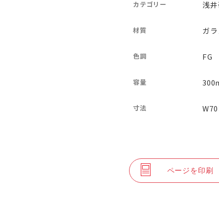
カテゴリー
浅井
材質
ガラ
色調
F
容量
300
寸法
W70
ページを印刷