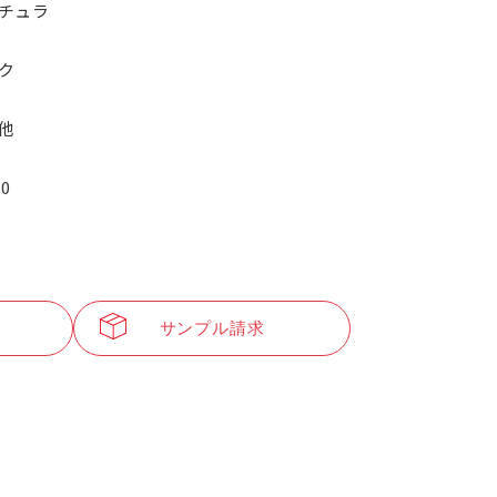
チュラ
ク
他
.0
サンプル請求