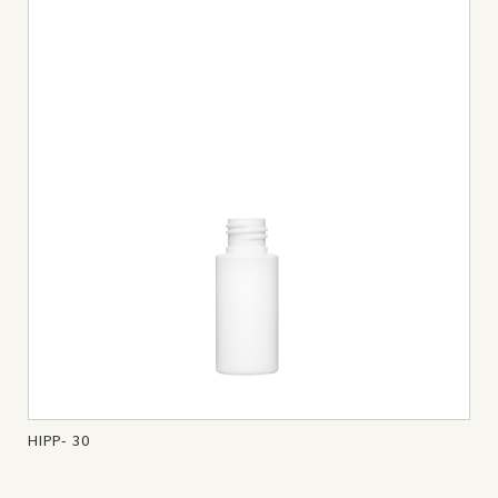
HIPP- 30
HIP