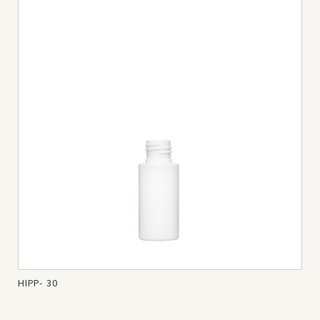
HIPP- 30
HIP