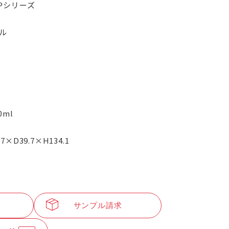
PPシリーズ
ル
.0ml
.7×D39.7×H134.1
サンプル請求