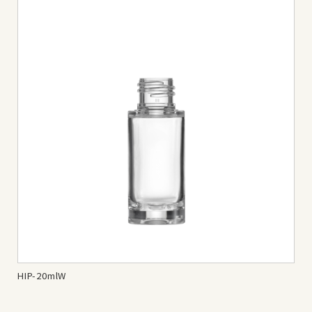
HIP-20mlW
HIP