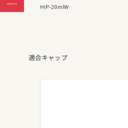
menu
HIP-20mlW
適合キャップ