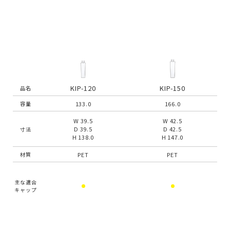
KIP-120
KIP-150
品名
133.0
166.0
容量
W 39.5
W 42.5
D 39.5
D 42.5
寸法
H 138.0
H 147.0
PET
PET
材質
主な適合
キャップ