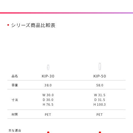
シリーズ商品比較表
KIP-30
KIP-50
品名
38.0
58.0
容量
W 30.0
W 31.5
D 30.0
D 31.5
寸法
H 76.5
H 100.3
PET
PET
材質
主な適合