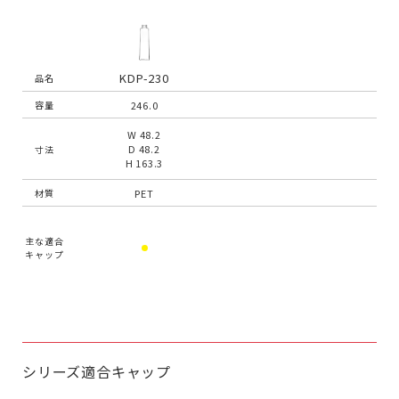
KDP-230
品名
246.0
容量
W 48.2
D 48.2
寸法
H 163.3
PET
材質
主な適合
キャップ
シリーズ適合キャップ