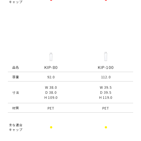
キャップ
KIP-80
KIP-100
品名
92.0
112.0
容量
W 38.0
W 39.5
D 38.0
D 39.5
寸法
H 109.0
H 119.0
PET
PET
材質
主な適合
キャップ