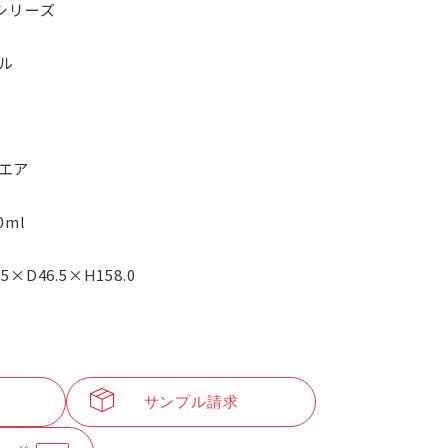
Pシリーズ
ル
エア
.0ml
.5×D46.5×H158.0
サンプル請求