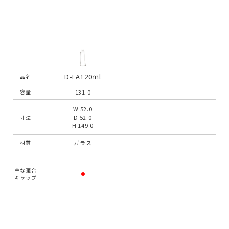
D-FA120ｍl
品名
131.0
容量
W 52.0
D 52.0
寸法
H 149.0
ガラス
材質
主な適合
キャップ