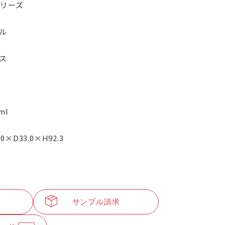
シリーズ
ル
ス
ml
.0×D33.0×H92.3
サンプル請求