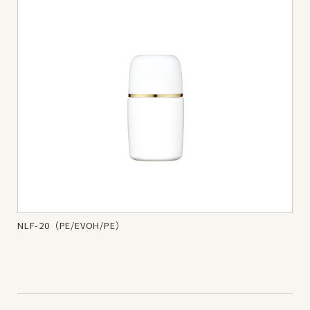
NLF-20（PE/EVOH/PE）
NL