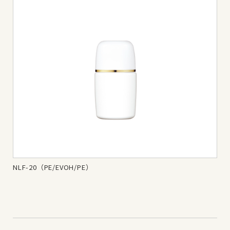
NLF-20（PE/EVOH/PE）
NL