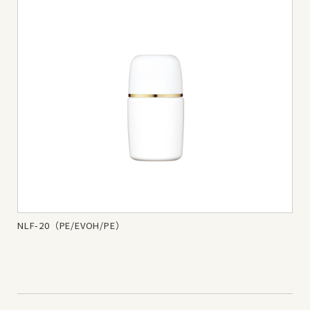
NLF-20（PE/EVOH/PE）
NL