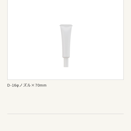
D-16φノズル×70mm
D-