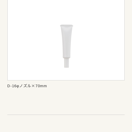
D-16φノズル×70mm
D-