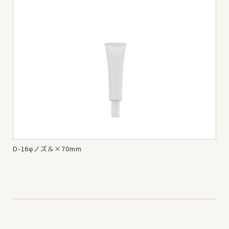
D-16φノズル×70mm
D-