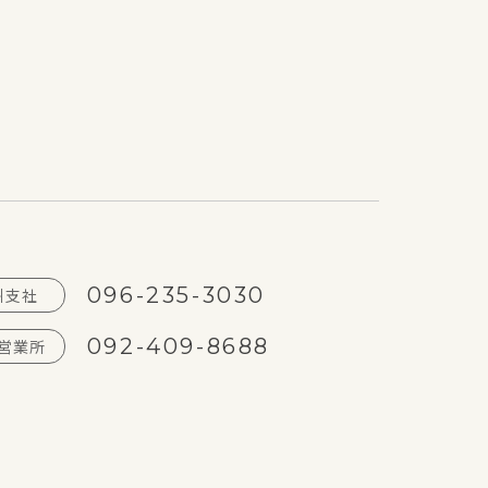
E-3g
096-235-3030
州支社
092-409-8688
営業所