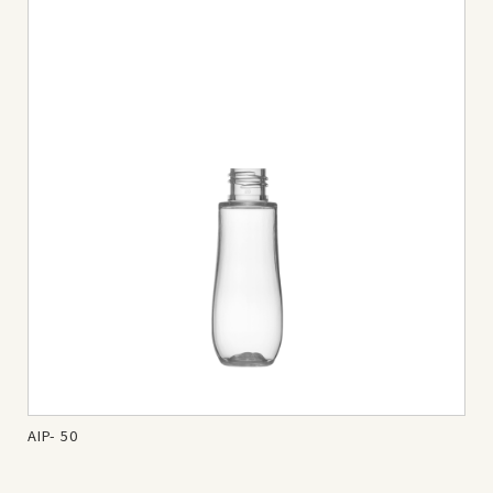
AIP- 50
AIP