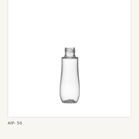
AIP- 50
AIP