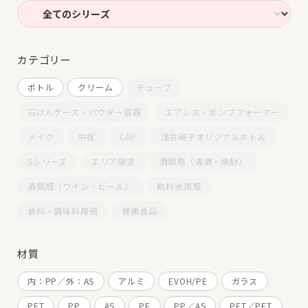
カテゴリー
ボトル
クリーム
チューブ
石けんケース・パウダー容器
エアレス・ポンプフォーマー
メイク
中栓
CAP
浅井硝子オリジナルボトル
Sシリーズ
エリア限定
酒類瓶（清酒・焼酎）
酒類瓶（ワイン・ビール）
飲料水用瓶
食料・調味料用瓶
健康食品
材質
内：PP／外：AS
アルミ
EVOH/PE
ガラス
PET
PP
AS
PE
PP／AS
PET／PET