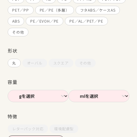
PET／PP
PE／PE（多層）
フタABS／ケースAS
ABS
PE／EVOH／PE
PE／AL／PET／PE
その他
形状
丸
オーバル
スクエア
その他
容量
特徴
レターパック対応
環境配慮型