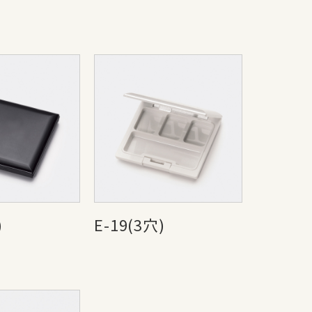
)
E-19(3穴)