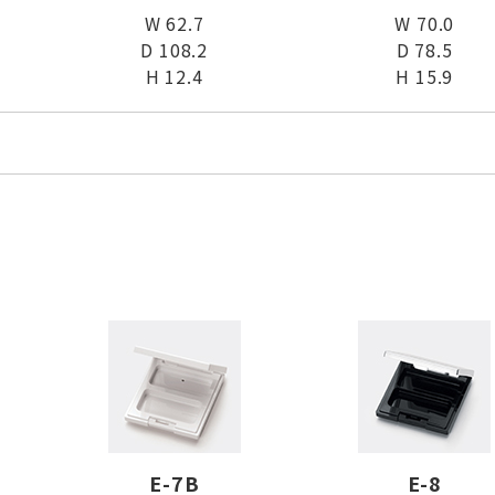
W 62.7
W 70.0
D 108.2
D 78.5
H 12.4
H 15.9
E-7B
E-8