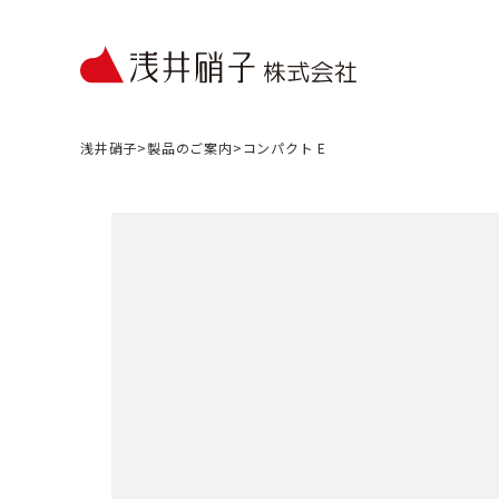
浅井硝子
>
製品のご案内
>
コンパクト E