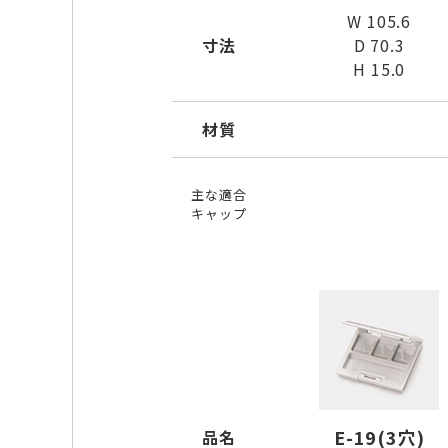
W 105.6
寸法
D 70.3
H 15.0
材質
主な適合
キャップ
E-19(3穴)
品名