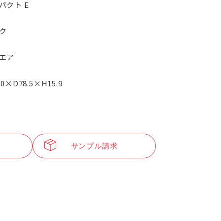
パクト E
ク
エア
.0×D78.5×H15.9
サンプル請求