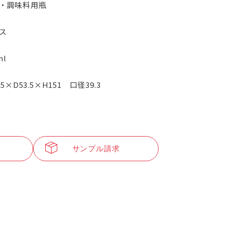
・調味料用瓶
ス
ml
.5×D53.5×H151 口径39.3
サンプル請求