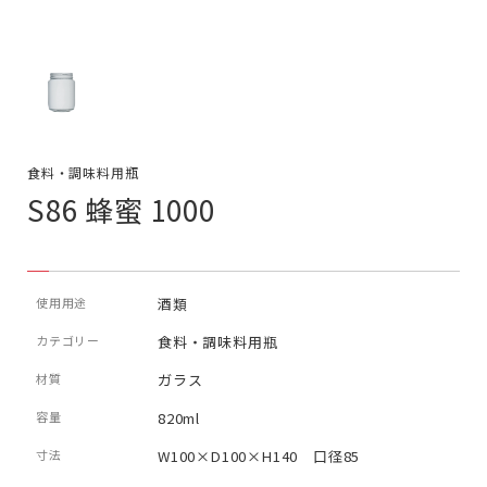
食料・調味料用瓶
S86 蜂蜜 1000
使用用途
酒類
カテゴリー
食料・調味料用瓶
材質
ガラス
容量
820ml
寸法
W100×D100×H140 口径85