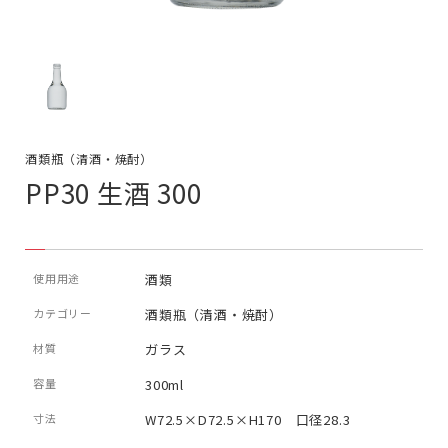
酒類瓶（清酒・焼酎）
PP30 生酒 300
使用用途
酒類
カテゴリー
酒類瓶（清酒・焼酎）
材質
ガラス
容量
300ml
寸法
W72.5×D72.5×H170 口径28.3