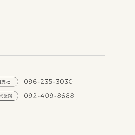
NO.2K
096-235-3030
州支社
092-409-8688
営業所