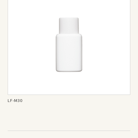
LF-M30
LF-