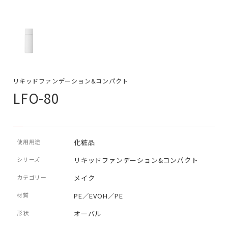
リキッドファンデーション&コンパクト
LFO-80
使用用途
化粧品
シリーズ
リキッドファンデーション&コンパクト
カテゴリー
メイク
材質
PE／EVOH／PE
形状
オーバル