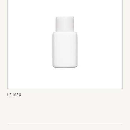
LF-M30
LF-