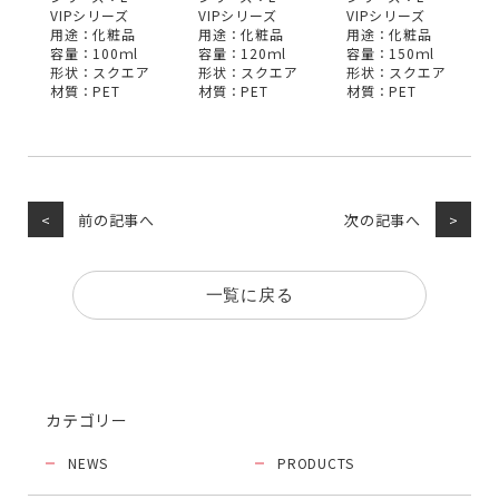
VIPシリーズ
VIPシリーズ
VIPシリーズ
用途：化粧品
用途：化粧品
用途：化粧品
容量：100ｍl
容量：120ｍl
容量：150ｍl
形状：スクエア
形状：スクエア
形状：スクエア
材質：PET
材質：PET
材質：PET
前の記事へ
次の記事へ
一覧に戻る
カテゴリー
NEWS
PRODUCTS