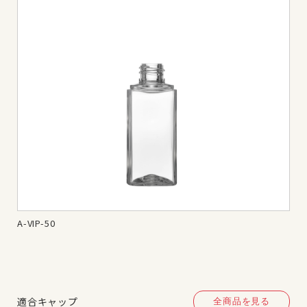
A-VIP-50
A-V
適合キャップ
全商品を見る