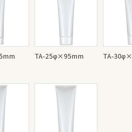
95mm
TA-25φ×95mm
TA-30φ