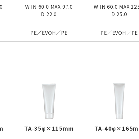
0
W IN 60.0 MAX 97.0
W IN 60.0 MAX 12
D 22.0
D 25.0
PE／EVOH／PE
PE／EVOH／PE
m
TA-35φ×115mm
TA-40φ×165