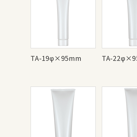
TA-19φ×95mm
TA-22φ×