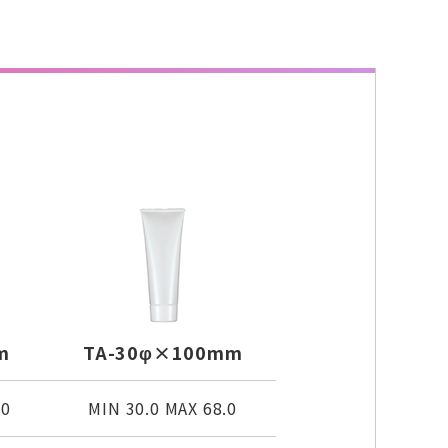
m
TA-30φ×100mm
.0
MIN 30.0 MAX 68.0