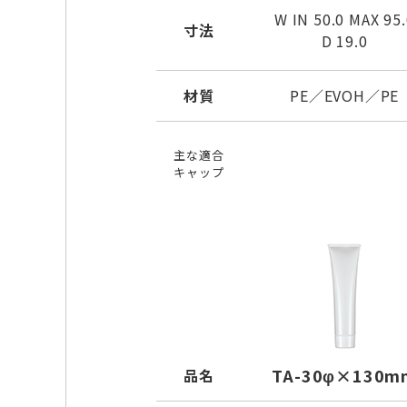
W IN 50.0 MAX 95.
寸法
D 19.0
材質
PE／EVOH／PE
主な適合
キャップ
TA-30φ×130m
品名