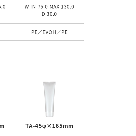
5.0
W IN 75.0 MAX 130.0
D 30.0
PE／EVOH／PE
mm
TA-45φ×165mm