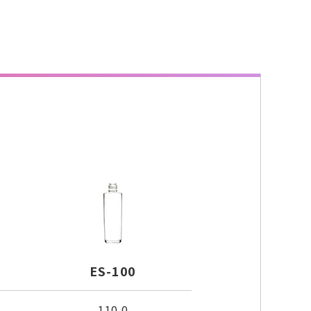
ES-100
110.0