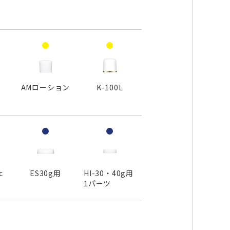
AMローション
K-100L
c
ES30g用
HI-30・40g用
1パーツ