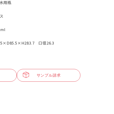
水用瓶
ス
0ml
.5×D85.5×H283.7 口径26.3
サンプル請求