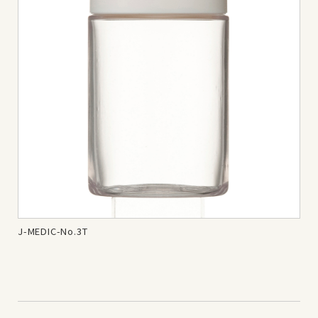
J-MEDIC-No.3T
J-M