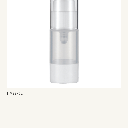
HV22-9g
HV2