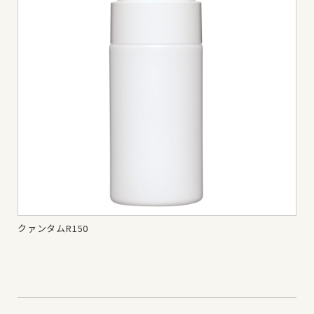
クァンタムR150
クァ