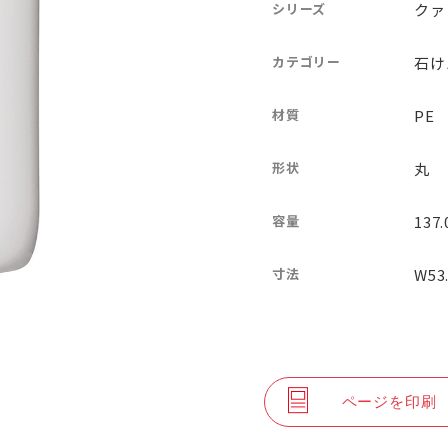
シリーズ
クァ
カテゴリー
石け
材質
PE
形状
丸
容量
137
寸法
W53
ページを印刷