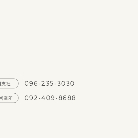
クァンタム JP15
096-235-3030
州支社
092-409-8688
営業所