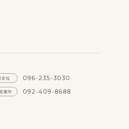
ハイユニックNO-
096-235-3030
州支社
092-409-8688
営業所