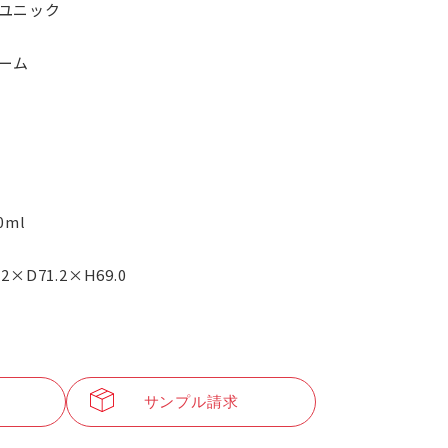
ユニック
ーム
.0ml
.2×D71.2×H69.0
サンプル請求